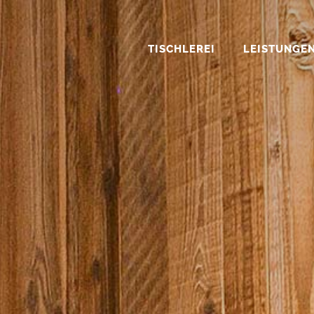
TISCHLEREI
LEISTUN
1
NAVIGATION
2
INHALT
3
KONTA
TISCHLEREI
LEISTUNGE