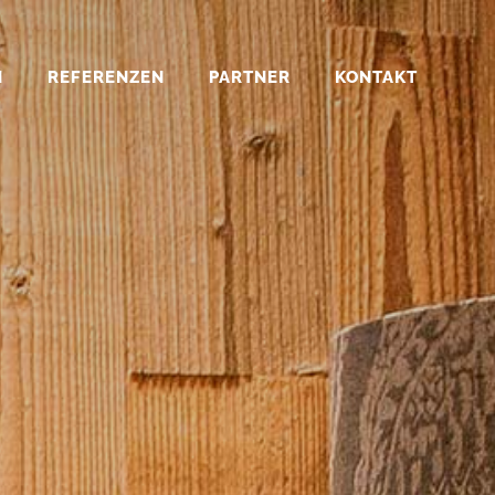
GEN
REFERENZEN
PARTNER
KONTAKT
KT
4
SITEMAP
N
REFERENZEN
PARTNER
KONTAKT