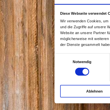
Diese Webseite verwendet 
Wir verwenden Cookies, um I
und die Zugriffe auf unsere 
Website an unsere Partner fü
möglicherweise mit weiteren
der Dienste gesammelt habe
E
Notwendig
i
n
w
i
l
Ablehnen
l
i
g
u